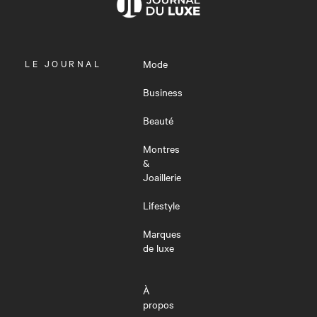
OUVRIR
LE JOURNAL
Mode
LE
MENU
Business
Beauté
Montres
&
Joaillerie
Lifestyle
Marques
de luxe
À
propos