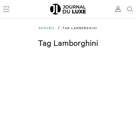
Accèder
directement
Menu
Mon
Rec
au
compte
contenu
ACCUEIL
TAG LAMBORGHINI
Tag Lamborghini