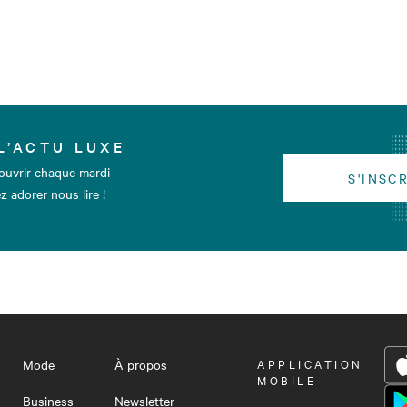
L’ACTU LUXE
ouvrir chaque mardi
S'INSC
z adorer nous lire !
Mode
À propos
OUVRIR
APPLICATION
LE
MOBILE
MENU
Business
Newsletter