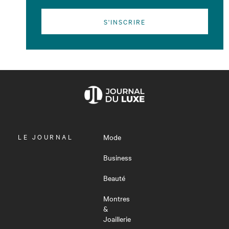
S'INSCRIRE
OUVRIR
LE JOURNAL
Mode
LE
MENU
Business
Beauté
Montres
&
Joaillerie