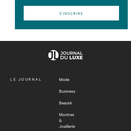
S'INSCRIRE
OUVRIR
LE JOURNAL
Mode
LE
MENU
Business
Beauté
Montres
&
Joaillerie