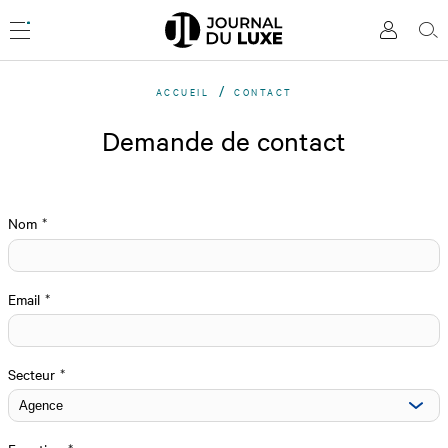
Accèder
directement
Menu
Mon
Rec
au
compte
contenu
ACCUEIL
CONTACT
Demande de contact
Nom
Email
Secteur