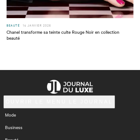
BEAUTÉ
14 JANVIER 2026
Chanel transforme sa teinte culte Rouge Noir en collection
beauté
OUVRIR LE MENU
LE JOURNAL
Mode
Business
Beauté