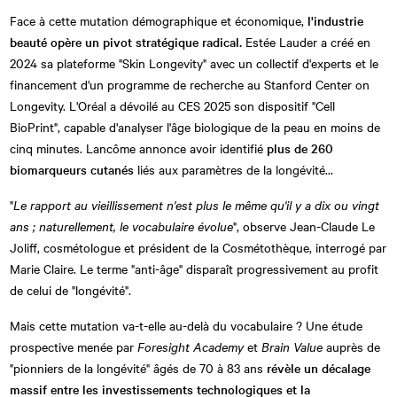
Face à cette mutation démographique et économique,
l'industrie
beauté opère un pivot stratégique radical.
Estée Lauder a créé en
2024 sa plateforme "Skin Longevity" avec un collectif d'experts et le
financement d'un programme de recherche au Stanford Center on
Longevity. L'Oréal a dévoilé au CES 2025 son dispositif "Cell
BioPrint", capable d'analyser l'âge biologique de la peau en moins de
cinq minutes. Lancôme annonce avoir identifié
plus de 260
biomarqueurs cutanés
liés aux paramètres de la longévité...
"
Le rapport au vieillissement n'est plus le même qu'il y a dix ou vingt
ans ; naturellement, le vocabulaire évolue
", observe Jean-Claude Le
Joliff, cosmétologue et président de la Cosmétothèque, interrogé par
Marie Claire. Le terme "anti-âge" disparaît progressivement au profit
de celui de "longévité".
Mais cette mutation va-t-elle au-delà du vocabulaire ? Une étude
prospective menée par
Foresight Academy
et
Brain Value
auprès de
"pionniers de la longévité" âgés de 70 à 83 ans
révèle un décalage
massif entre les investissements technologiques et la