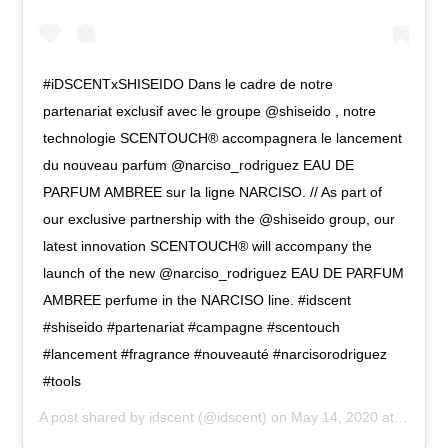
#iDSCENTxSHISEIDO Dans le cadre de notre
partenariat exclusif avec le groupe @shiseido , notre
technologie SCENTOUCH® accompagnera le lancement
du nouveau parfum @narciso_rodriguez EAU DE
PARFUM AMBREE sur la ligne NARCISO. // As part of
our exclusive partnership with the @shiseido group, our
latest innovation SCENTOUCH® will accompany the
launch of the new @narciso_rodriguez EAU DE PARFUM
AMBREE perfume in the NARCISO line. #idscent
#shiseido #partenariat #campagne #scentouch
#lancement #fragrance #nouveauté #narcisorodriguez
#tools
A post shared by
idscent
(@idscent) on
May 14, 2020 at 9:07am PDT