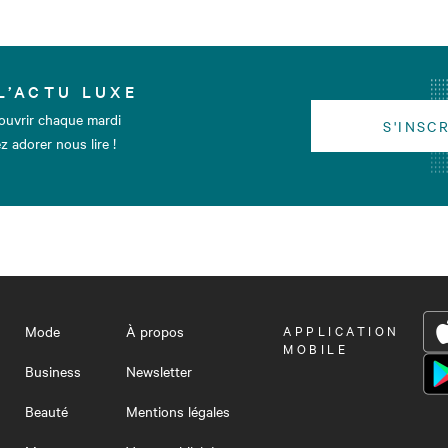
L’ACTU LUXE
ouvrir chaque mardi
S'INSC
z adorer nous lire !
Mode
À propos
OUVRIR
APPLICATION
LE
MOBILE
MENU
Business
Newsletter
Beauté
Mentions légales