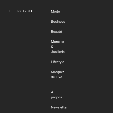
OUVRIR
LE JOURNAL
Mode
LE
MENU
Business
Beauté
Montres
&
Joaillerie
Lifestyle
Marques
de luxe
À
propos
Newsletter