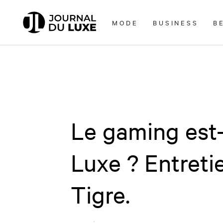
Accèder
directement
MODE
BUSINESS
B
au
contenu
Le gaming est-i
Luxe ? Entreti
Tigre.