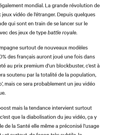
 également mondial. La grande révolution de
x jeux vidéo de l’étranger. Depuis quelques
Inde qui sont en train de se lancer sur le
vec des jeux de type
battle royale
.
ccompagne surtout de nouveaux modèles
0% des français auront joué une fois dans
heté au prix premium d’un blockbuster, c’est à
era soutenu par la totalité de la population,
déo’, mais ce sera probablement un jeu vidéo
ue.
boost mais la tendance intervient surtout
’est que la diabolisation du jeu vidéo, ça y
ale de la Santé elle même a préconisé l’usage
 et surtout, de façon très subtile, le