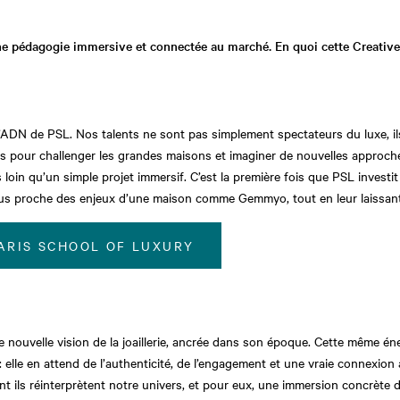
ne pédagogie immersive et connectée au marché. En quoi cette Creati
’ADN de PSL. Nos talents ne sont pas simplement spectateurs du luxe, i
es pour challenger les grandes maisons et imaginer de nouvelles approch
 loin qu’un simple projet immersif. C’est la première fois que PSL investit l
lus proche des enjeux d’une maison comme Gemmyo, tout en leur laissant l
PARIS SCHOOL OF LUXURY
e nouvelle vision de la joaillerie, ancrée dans son époque. Cette même éne
: elle en attend de l’authenticité, de l’engagement et une vraie connexion
ils réinterprètent notre univers, et pour eux, une immersion concrète dan