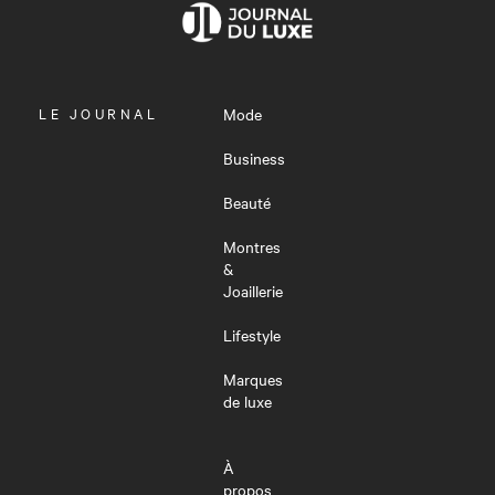
OUVRIR
LE JOURNAL
Mode
LE
MENU
Business
Beauté
Montres
&
Joaillerie
Lifestyle
Marques
de luxe
À
propos