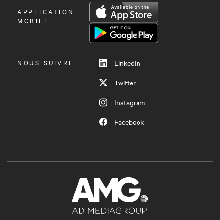
OUVRIR
APPLICATION
LE
MOBILE
MENU
NOUS SUIVRE
LinkedIn
Twitter
Instagram
Facebook