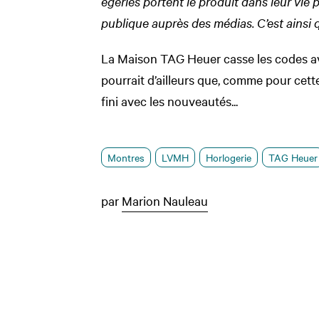
égéries portent le produit dans leur vie 
publique auprès des médias. C’est ainsi q
La Maison TAG Heuer casse les codes av
pourrait d’ailleurs que, comme pour cette
fini avec les nouveautés...
Montres
LVMH
Horlogerie
TAG Heuer
par
Marion Nauleau