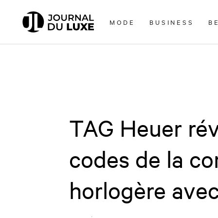
Accèder
directement
MODE
BUSINESS
B
au
contenu
TAG Heuer rév
codes de la c
horlogère avec