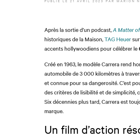
PUBLIÉ LE
21 AVRIL 2023
PAR
MARION 
Après la sortie d’un podcast,
A Matter o
historiques de la Maison,
TAG Heuer
sur
accents hollywoodiens pour célébrer le
Créé en 1963, le modèle Carrera rend h
automobile de 3 000 kilomètres à traver
et connue pour sa dangerosité. C’est po
des critères de lisibilité et de simplicité,
Six décennies plus tard, Carrera est tou
marque.
Un film d’action ré