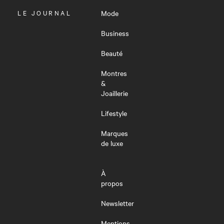
OUVRIR
LE JOURNAL
Mode
LE
MENU
Business
Beauté
Montres
&
Joaillerie
Lifestyle
Marques
de luxe
À
propos
Newsletter
Mentions