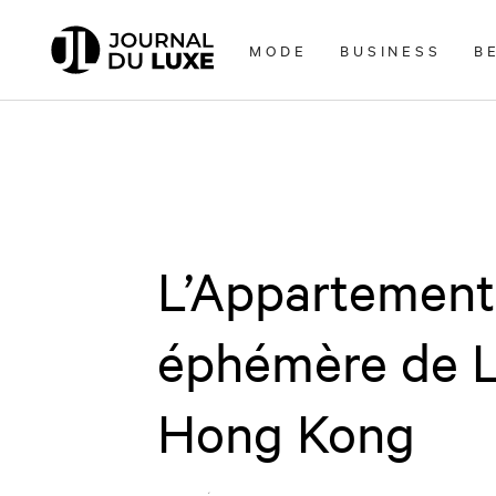
Accèder
directement
MODE
BUSINESS
B
au
contenu
L’Appartement
éphémère de L
Hong Kong