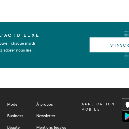
L’ACTU LUXE
ouvrir chaque mardi
S'INSC
z adorer nous lire !
Mode
À propos
OUVRIR
APPLICATION
LE
MOBILE
MENU
Business
Newsletter
Beauté
Mentions légales