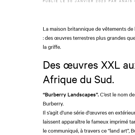
PUBLIÉ LE
30 JANVIER 2023
PAR
ANAÏS
La maison britannique de vêtements de l
: des œuvres terrestres plus grandes qu
la griffe.
Des œuvres XXL aux
Afrique du Sud.
“Burberry Landscapes”.
C’est le nom d
Burberry.
Il s’agit d’une série d'œuvres en extérieur
laissent apparaître le fameux imprimé ta
le communiqué, à travers ce “land art”, 