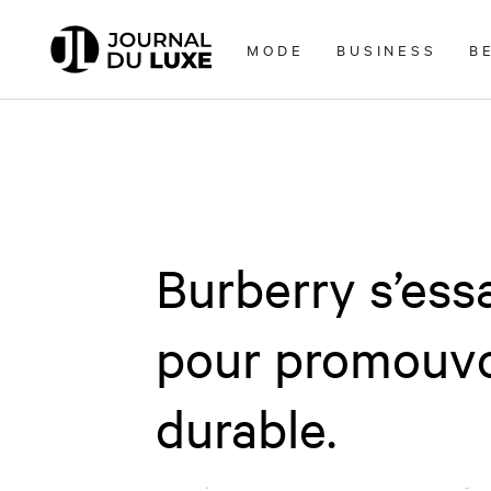
Accèder
directement
MODE
BUSINESS
B
au
contenu
Burberry s’ess
pour promouvoi
durable.