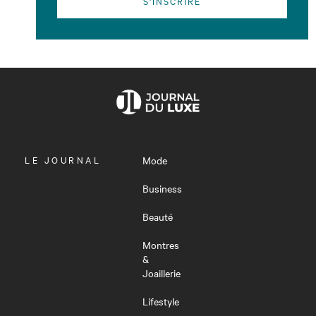
S'INSCRIRE
OUVRIR
LE JOURNAL
Mode
LE
MENU
Business
Beauté
Montres
&
Joaillerie
Lifestyle