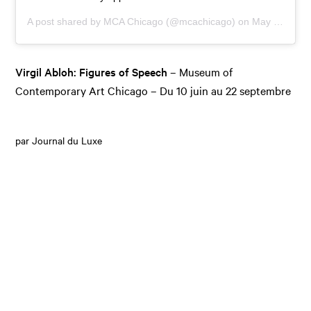
A post shared by
MCA Chicago
(@mcachicago) on
May 23, 2019 at 10:08am PDT
Virgil Abloh: Figures of Speech
– Museum of
Contemporary Art Chicago – Du 10 juin au 22 septembre
par Journal du Luxe