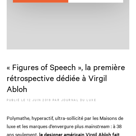
« Figures of Speech », la première
rétrospective dédiée à Virgil
Abloh
PUBLIÉ LE
12 JUIN 2019
PAR JOURNAL DU LUXE
Polymathe, hyperactif, ultra-sollicité par les Maisons de
luxe et les marques d’envergure plus
mainstream
: à 38
ans seulement,
le designer américain Virgil Abloh fait