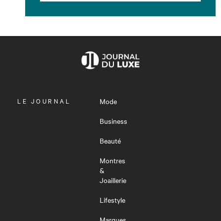
OUVRIR
LE JOURNAL
Mode
LE
MENU
Business
Beauté
Montres
&
Joaillerie
Lifestyle
Marques