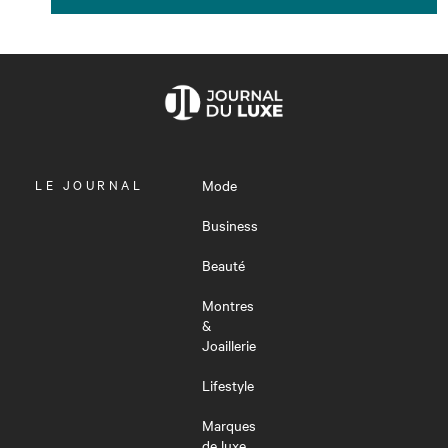
OUVRIR
LE JOURNAL
Mode
LE
MENU
Business
Beauté
Montres
&
Joaillerie
Lifestyle
Marques
de luxe