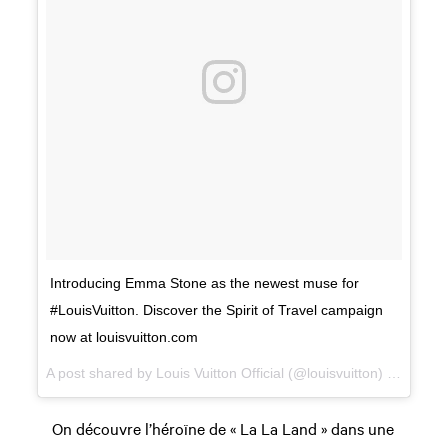
Introducing Emma Stone as the newest muse for
#LouisVuitton. Discover the Spirit of Travel campaign
now at louisvuitton.com
A post shared by
Louis Vuitton Official
(@louisvuitton) on
Mar 1
On découvre l’héroïne de « La La Land » dans une