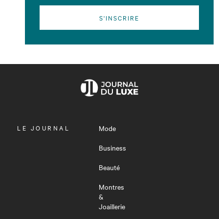
S'INSCRIRE
OUVRIR
LE JOURNAL
Mode
LE
MENU
Business
Beauté
Montres
&
Joaillerie