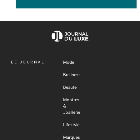
OUVRIR
LE JOURNAL
Mode
LE
MENU
Business
Beauté
Montres
&
Joaillerie
Lifestyle
Marques