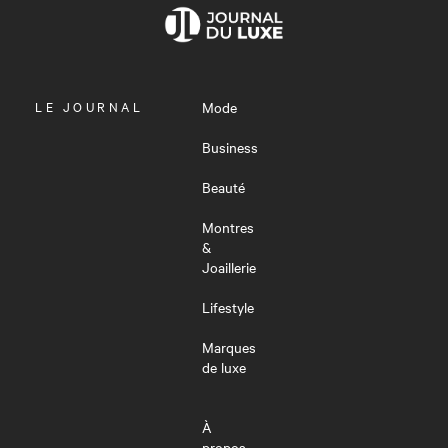
OUVRIR
LE JOURNAL
Mode
LE
MENU
Business
Beauté
Montres
&
Joaillerie
Lifestyle
Marques
de luxe
À
propos