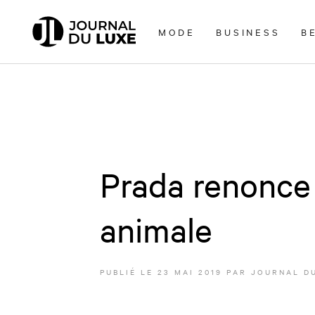
Accèder
directement
MODE
BUSINESS
B
au
contenu
Prada renonce 
animale
PUBLIÉ LE
23 MAI 2019
PAR JOURNAL D