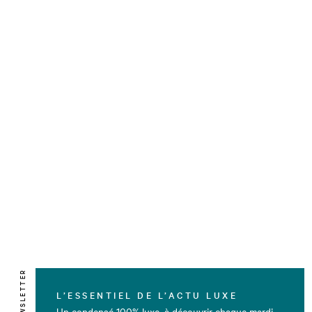
NEWSLETTER
L’ESSENTIEL DE L’ACTU LUXE
Un condensé 100% luxe, à découvrir chaque mardi