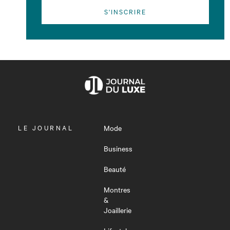
S'INSCRIRE
OUVRIR
LE JOURNAL
Mode
LE
MENU
Business
Beauté
Montres
&
Joaillerie