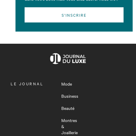
S'INSCRIRE
OUVRIR
LE JOURNAL
Mode
LE
MENU
Business
Beauté
Montres
&
Joaillerie