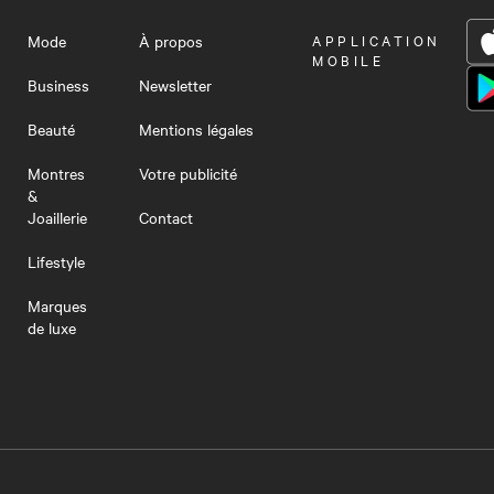
Mode
À propos
OUVRIR
APPLICATION
LE
MOBILE
MENU
Business
Newsletter
Beauté
Mentions légales
Montres
Votre publicité
&
Joaillerie
Contact
Lifestyle
Marques
de luxe