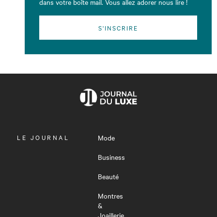
dans votre boîte mail. Vous allez adorer nous lire !
S'INSCRIRE
OUVRIR
LE JOURNAL
Mode
LE
MENU
Business
Beauté
Montres
&
Joaillerie