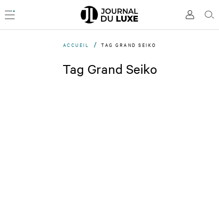
Accèder
directement
Menu
Mon
Rec
au
compte
contenu
ACCUEIL
TAG GRAND SEIKO
Tag Grand Seiko