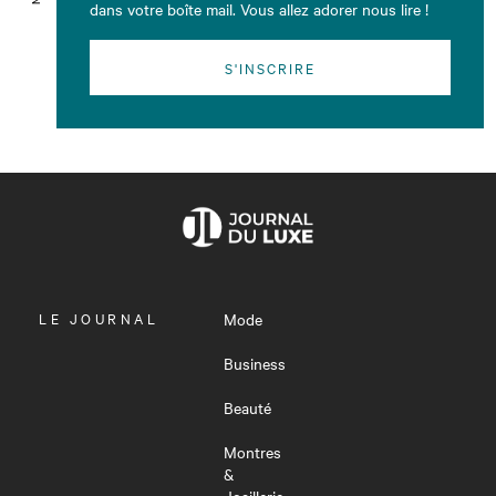
dans votre boîte mail. Vous allez adorer nous lire !
S'INSCRIRE
OUVRIR
LE JOURNAL
Mode
LE
MENU
Business
Beauté
Montres
&
Joaillerie