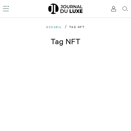
Accèder
directement
Menu
Mon
Rec
au
compte
contenu
ACCUEIL
TAG NFT
Tag NFT