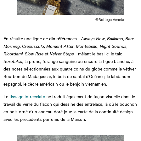
©Bottega Veneta
En résulte une ligne de
dix références
-
Always Now
,
Balliamo
,
Bare
Morning
,
Crepusculo
,
Moment After
,
Montebello
,
Night Sounds
,
Ricordami
,
Slow Rise
et
Velvet Steps
- mêlant le basilic, le talc
Borotalco
, la prune, l'orange sanguine ou encore la figue blanche, à
des notes sélectionnées aux quatre coins du globe comme le vétiver
Bourbon de Madagascar, le bois de santal d'Océanie, le labdanum
espagnol, le cèdre américain ou le benjoin vietnamien.
Le
tissage Intrecciato
se traduit également de façon visuelle dans le
travail du verre du flacon qui dessine des entrelacs, là où le bouchon
en bois orné d'un anneau doré joue la carte de la continuité design
avec les précédents parfums de la Maison.