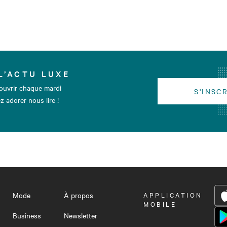
L’ACTU LUXE
ouvrir chaque mardi
S'INSC
z adorer nous lire !
Mode
À propos
OUVRIR
APPLICATION
LE
MOBILE
MENU
Business
Newsletter