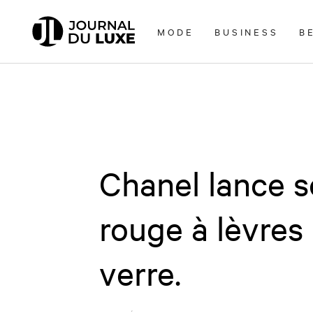
Accèder
directement
MODE
BUSINESS
B
au
contenu
Chanel lance s
rouge à lèvres
verre.