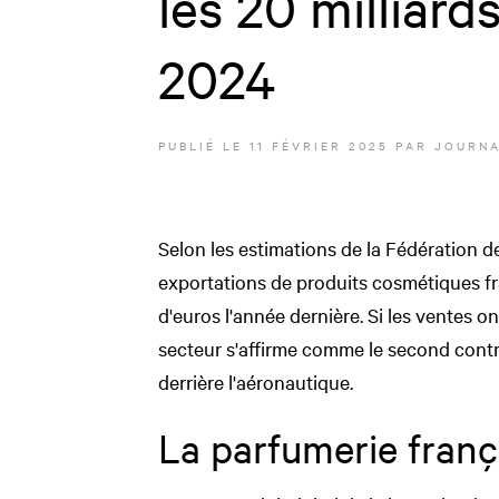
les 20 milliard
2024
PUBLIÉ LE
11 FÉVRIER 2025
PAR JOURNA
Selon les estimations de la Fédération de
exportations de produits cosmétiques fra
d'euros l'année dernière. Si les ventes o
secteur s'affirme comme le s
econd contr
derrière l'aéronautique.
La parfumerie franç