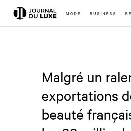
Accèder
directement
MODE
BUSINESS
B
au
contenu
Malgré un rale
exportations d
beauté françai