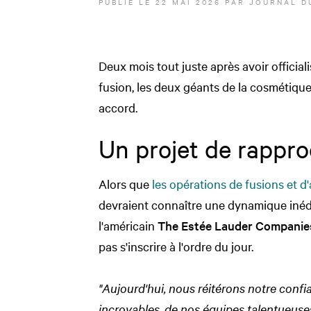
PUBLIÉ LE
22 MAI 2026
PAR JOURNAL D
Deux mois tout juste après avoir official
fusion, les deux géants de la cosmétiqu
accord.
Un projet de rapp
Alors que
les opérations de fusions et d
devraient connaître une dynamique inéd
l'américain
The Estée Lauder Companie
pas s'inscrire à l'ordre du jour.
"Aujourd'hui, nous réitérons notre conf
incroyables, de nos équipes talentueuses