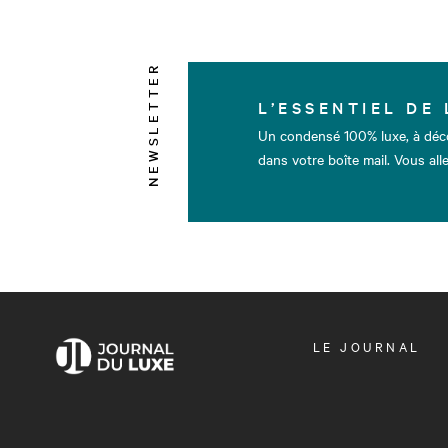
NEWSLETTER
L’ESSENTIEL DE 
Un condensé 100% luxe, à déc
dans votre boîte mail. Vous alle
OUVRIR
LE JOURNAL
LE
MENU