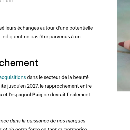
U LUXE
isé leurs échanges autour d'une potentielle
e indiquent ne pas être parvenus à un
rochement
'acquisitions
dans le secteur de la beauté
ite jusqu'en 2027, le rapprochement entre
s
et l'espagnol
Puig
ne devrait finalement
iance dans la puissance de nos marques
 et de notre force en tant qu'entreprise