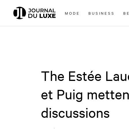
Accèder
directement
MODE
BUSINESS
B
au
contenu
The Estée La
et Puig mettent
discussions