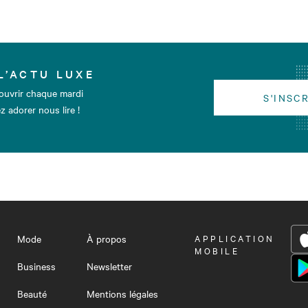
L’ACTU LUXE
ouvrir chaque mardi
S'INSC
z adorer nous lire !
Mode
À propos
OUVRIR
APPLICATION
LE
MOBILE
MENU
Business
Newsletter
Beauté
Mentions légales