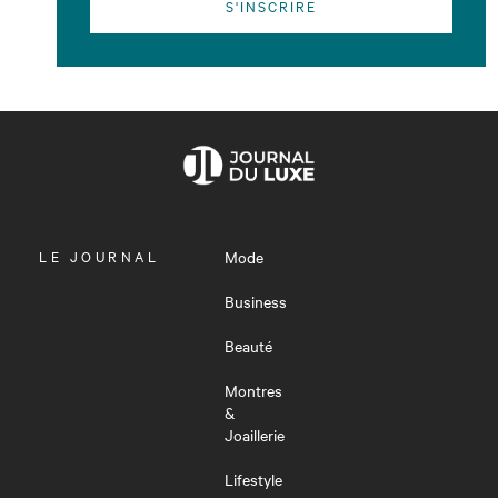
S'INSCRIRE
OUVRIR
LE JOURNAL
Mode
LE
MENU
Business
Beauté
Montres
&
Joaillerie
Lifestyle