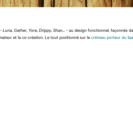
 -
Luna
,
Gather
,
Yore
,
Drippy
,
Shan...
- au design fonctionnel, façonnés d
teur et la co-création. Le tout positionné sur le
créneau porteur du
lu