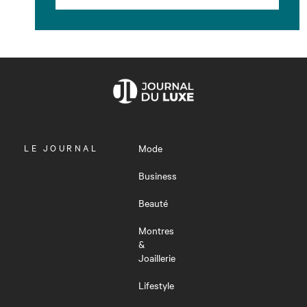
OUVRIR
LE JOURNAL
Mode
LE
MENU
Business
Beauté
Montres
&
Joaillerie
Lifestyle