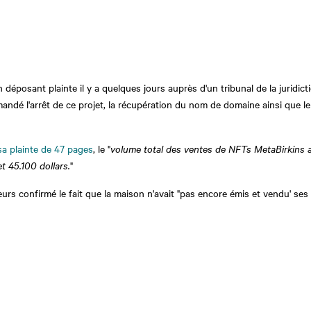
éposant plainte il y a quelques jours auprès d'un tribunal de la juridict
andé l'arrêt de ce projet, la récupération du nom de domaine ainsi que l
sa plainte de 47 pages
, le "
volume total des ventes de NFTs MetaBirkins aur
et 45.100 dollars.
"
lleurs confirmé le fait que la maison n'avait "pas encore émis et vendu' se