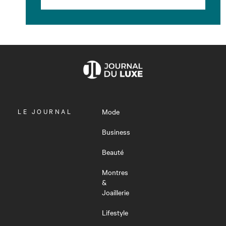
OUVRIR
LE JOURNAL
Mode
LE
MENU
Business
Beauté
Montres
&
Joaillerie
Lifestyle