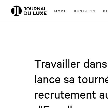
Accèder
directement
MODE
BUSINESS
B
au
contenu
Travailler dans
lance sa tourn
recrutement a