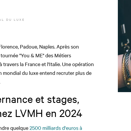
L DU LUXE
 Florence, Padoue, Naples. Après son
la tournée "You & ME" des Métiers
avers la France et l'Italie. Une opération
n mondial du luxe entend recruter plus de
.
ernance et stages,
hez LVMH en 2024
indre quelque
2500 milliards d'euros à