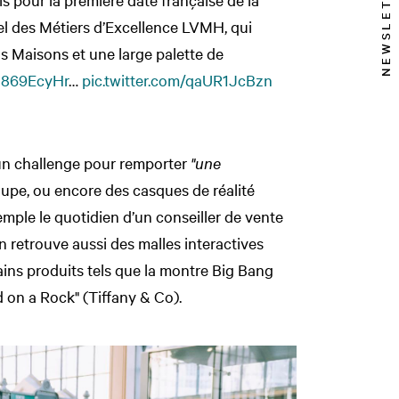
NEWSLETTER
el des Métiers d’Excellence LVMH, qui
 Maisons et une large palette de
zz869EcyHr
…
pic.twitter.com/qaUR1JcBzn
un challenge pour remporter
"une
oupe, ou encore
des casques de réalité
emple le quotidien d’un conseiller de vente
on retrouve aussi
des
malles interactives
tains produits tels que la montre Big Bang
d on a Rock" (Tiffany & Co).