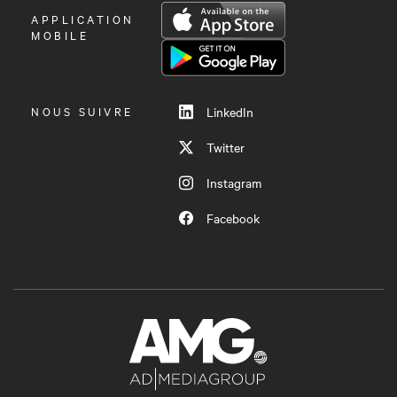
OUVRIR
APPLICATION
LE
MOBILE
MENU
NOUS SUIVRE
LinkedIn
Twitter
Instagram
Facebook