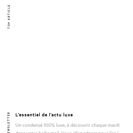
TOP ARTICLE
L’essentiel de l’actu luxe
NEWSLETTER
Un condensé 100% luxe, à découvrir chaque mardi
dans votre boîte mail. Vous allez adorer nous lire !