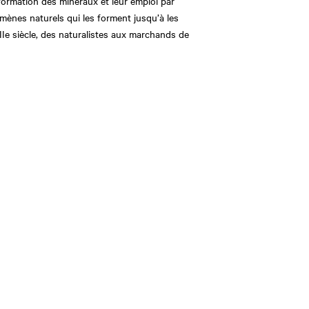
 formation des minéraux et leur emploi par
mènes naturels qui les forment jusqu’à les
IIe siècle, des naturalistes aux marchands de