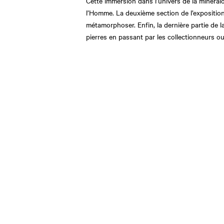
Cette immersion dans l’univers de la minéralo
l’Homme. La deuxième section de l’expositio
métamorphoser. Enfin, la dernière partie de l
pierres en passant par les collectionneurs o