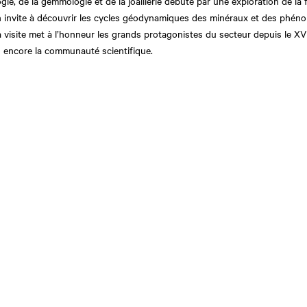
gie, de la gemmologie et de la joaillerie débute par une exploration de la
n invite à découvrir les cycles géodynamiques des minéraux et des phéno
a visite met à l’honneur les grands protagonistes du secteur depuis le XV
u encore la communauté scientifique.