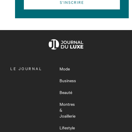
S'INSCRIRE
OUVRIR
LE JOURNAL
Mode
LE
MENU
Business
Beauté
Montres
&
Joaillerie
Lifestyle