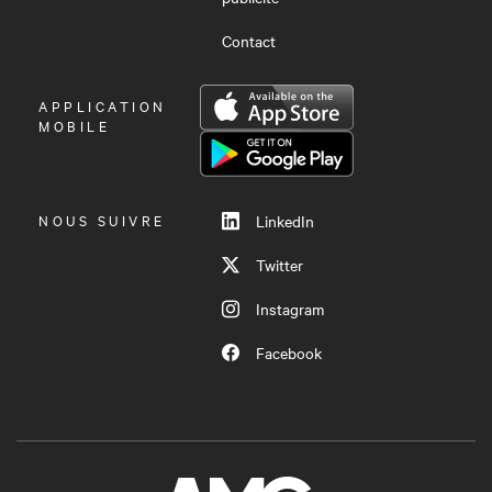
Contact
OUVRIR
APPLICATION
LE
MOBILE
MENU
NOUS SUIVRE
LinkedIn
Twitter
Instagram
Facebook