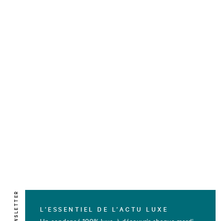
NEWSLETTER
L’ESSENTIEL DE L’ACTU LUXE
Un condensé 100% luxe, à découvrir chaque mardi