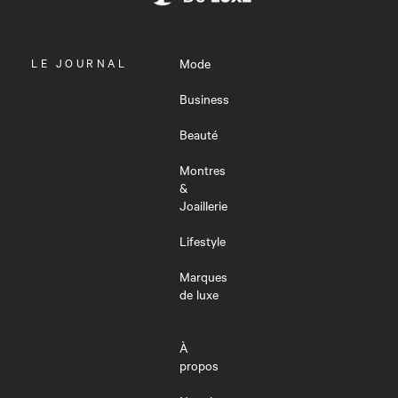
OUVRIR
LE JOURNAL
Mode
LE
MENU
Business
Beauté
Montres
&
Joaillerie
Lifestyle
Marques
de luxe
À
propos