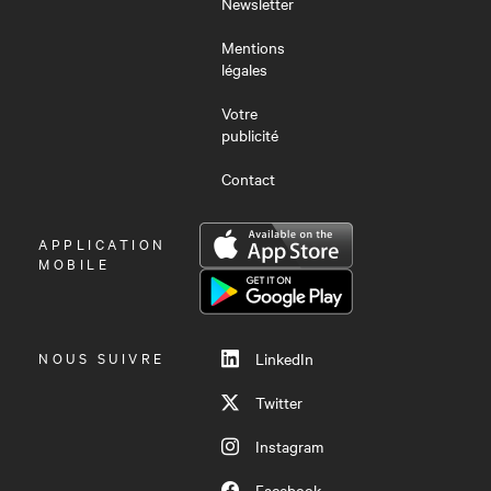
Newsletter
Mentions
légales
Votre
publicité
Contact
OUVRIR
APPLICATION
LE
MOBILE
MENU
NOUS SUIVRE
LinkedIn
Twitter
Instagram
Facebook