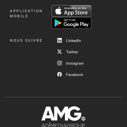
OUVRIR
APPLICATION
LE
MOBILE
MENU
NOUS SUIVRE
LinkedIn
Twitter
Instagram
Facebook