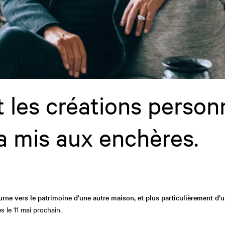
t les créations person
 mis aux enchères.
ourne vers le patrimoine d’une autre maison, et plus particulièrement d’
 le 11 mai prochain.