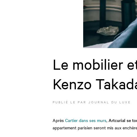
Le mobilier e
Kenzo Takada
PUBLIÉ LE
PAR JOURNAL DU LUXE
Après
Cartier dans ses murs
,
Artcurial se t
appartement parisien seront mis aux enchères